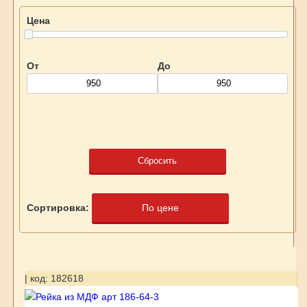
Цена
От
До
Сбросить
Сортировка:
По цене
| код: 182618