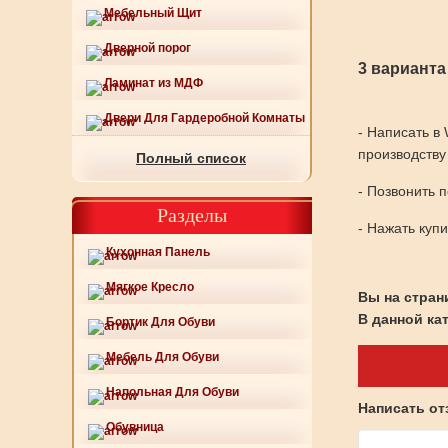
Мебельный Щит
Дверной порог
3 варианта
Ламинат из МДФ
Двери Для Гардеробной Комнаты
- Написать в
производству
Полный список
- Позвонить 
Разделы
- Нажать куп
Кухонная Панель
Мягкое Кресло
Вы на страни
В данной ка
Бортик Для Обуви
Мебель Для Обуви
Напольная Для Обуви
Написать о
Обувница