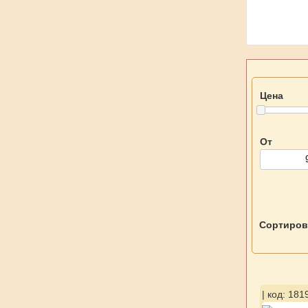
Цена
От
Сортиров
| код: 181