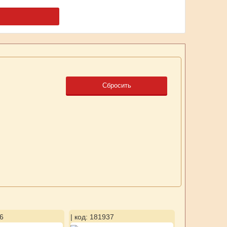
Сбросить
6
| код: 181937