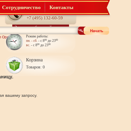
Сотрудничество
Контакты
Телефон:
+7 (495) 132-60-59
Заказать обратный звонок
Начать
Режим работы:
п Орех
пн. - сб.
- с 8
00
до 23
00
вс.
- с 8
00
до 23
00
Корзина
Товаров: 0
ницу.
щая вашему запросу.