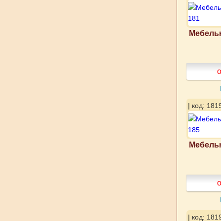
Мебельн
о
| код: 181
Мебельн
о
| код: 181