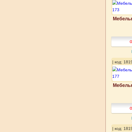
Мебельн
о
| код: 181
Мебельн
о
| код: 181