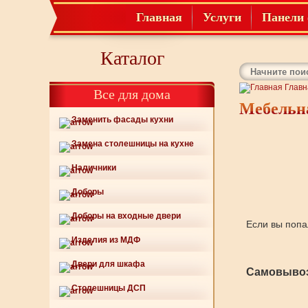
Главная
Услуги
Панели 
Каталог
Главн
Все для дома
Мебельн
Заменить фасады кухни
Замена столешницы на кухне
Наличники
Доборы
Доборы на входные двери
Если вы попа
Изделия из МДФ
Двери для шкафа
Самовывоз
Столешницы ДСП