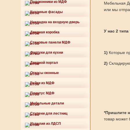
Подоконники из МДФ
Мебельная Де
или мы отпра
Кухонные фасады
Накладка на входную дверь
У нас 2 типа
Дверная коробка
Стеновые панели МДФ
1)
Которые пр
Фартуки для кухни
Дверной портал
2)
Складируют
Откосы оконные
Рейки из МДФ
Плинтус МДФ
Мебельные детали
*Пришлите нам
Ступени для лестниц
товар может б
Изделия из ЛДСП