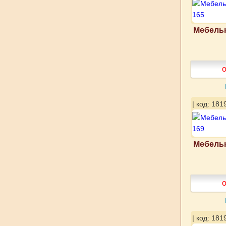
Мебельн
о
| код: 181
Мебельн
о
| код: 181