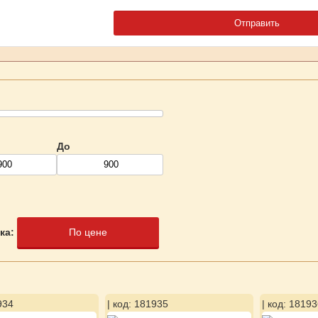
До
ка:
По цене
934
| код: 181935
| код: 18193