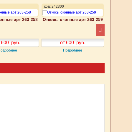
| код: 242300
| код: 242301
онные арт 263-258
Откосы оконные арт 263-259
Откосы око
 600
руб.
от 600
руб.
от
Подробнее
Подробнее
П