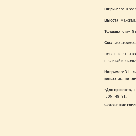
Ширина:
ваш раз
Высота:
Максимал
Толщина:
6 мм, 8 
Сколько стоимос
Цена влияет от ко
посчитайте сколь
Например:
3 Нали
конкретика, кото
*
Для просчета,
вы
-705 - 48 -81.
Фото наших клие