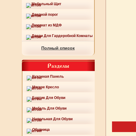
Мебельный Щит
Дверной порог
Ламинат из МДФ
Двери Для Гардеробной Комнаты
Полный список
Разделы
Кухонная Панель
Мягкое Кресло
Бортик Для Обуви
Мебель Для Обуви
Напольная Для Обуви
Обувница