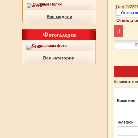
Обувные Полки
20
| код: 242321
| код: 24229
Все модели
конные арт 263-279
Откосы оконные арт 263-280
Откосы о
Фотогалерея
от 600
руб.
от 600
руб.
о
Столешницы фото
Подробнее
Подробнее
Все категории
Написать от
Ваше имя
Телефон