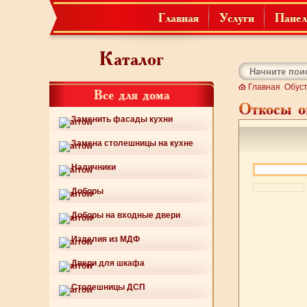
Главная
Услуги
Панел
Каталог
Главная
Обуст
Все для дома
Откосы о
Заменить фасады кухни
Замена столешницы на кухне
Наличники
Доборы
Доборы на входные двери
Изделия из МДФ
Двери для шкафа
Столешницы ДСП