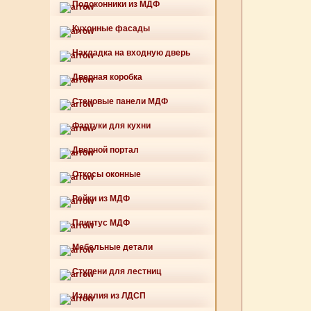
Подоконники из МДФ
Кухонные фасады
Накладка на входную дверь
Дверная коробка
Стеновые панели МДФ
Фартуки для кухни
Дверной портал
Откосы оконные
Рейки из МДФ
Плинтус МДФ
Мебельные детали
Ступени для лестниц
Изделия из ЛДСП