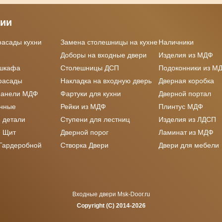
рии
фасады кухни
Замена столешницы на кухне
Наличники
Доборы на входные двери
Изделия из МДФ
 шкафа
Столешницы ДСП
Подоконники из М
фасады
Накладка на входную дверь
Дверная коробка
панели МДФ
Фартуки для кухни
Дверной портал
онные
Рейки из МДФ
Плинтус МДФ
 детали
Ступени для лестниц
Изделия из ЛДСП
 Щит
Дверной порог
Ламинат из МДФ
 Гардеробной
Створка Двери
Двери для мебели
Входные двери Msk-Door.ru
Copyright (C) 2014-2026