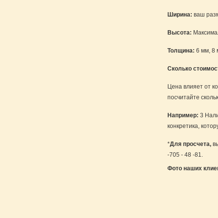
Ширина:
ваш раз
Высота:
Максимал
Толщина:
6 мм, 8 
Сколько стоимос
Цена влияет от ко
посчитайте сколь
Например:
3 Нали
конкретика, кото
*
Для просчета,
вы
-705 - 48 -81.
Фото наших клие