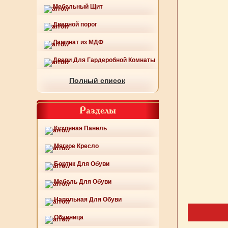
Мебельный Щит
Дверной порог
Ламинат из МДФ
Двери Для Гардеробной Комнаты
Полный список
Разделы
Кухонная Панель
Мягкое Кресло
Бортик Для Обуви
Мебель Для Обуви
Напольная Для Обуви
Обувница