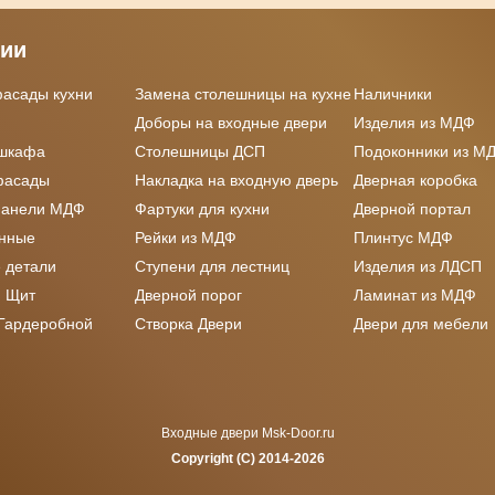
рии
фасады кухни
Замена столешницы на кухне
Наличники
Доборы на входные двери
Изделия из МДФ
 шкафа
Столешницы ДСП
Подоконники из М
фасады
Накладка на входную дверь
Дверная коробка
панели МДФ
Фартуки для кухни
Дверной портал
онные
Рейки из МДФ
Плинтус МДФ
 детали
Ступени для лестниц
Изделия из ЛДСП
 Щит
Дверной порог
Ламинат из МДФ
 Гардеробной
Створка Двери
Двери для мебели
Входные двери Msk-Door.ru
Copyright (C) 2014-2026