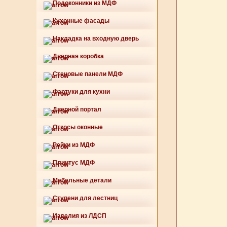
Подоконники из МДФ
Кухонные фасады
Накладка на входную дверь
Дверная коробка
Стеновые панели МДФ
Фартуки для кухни
Дверной портал
Откосы оконные
Рейки из МДФ
Плинтус МДФ
Мебельные детали
Ступени для лестниц
Изделия из ЛДСП