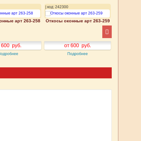
| код: 242300
| код: 242301
онные арт 263-258
Откосы оконные арт 263-259
Откосы око
 600
руб.
от 600
руб.
от
Подробнее
Подробнее
П