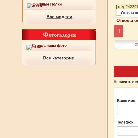
Обувные Полки
20
| код: 242321
| код: 24229
Все модели
конные арт 263-279
Откосы оконные арт 263-280
Откосы о
Фотогалерея
от 600
руб.
от 600
руб.
о
Столешницы фото
Подробнее
Подробнее
Все категории
Написать от
Ваше имя
Телефон