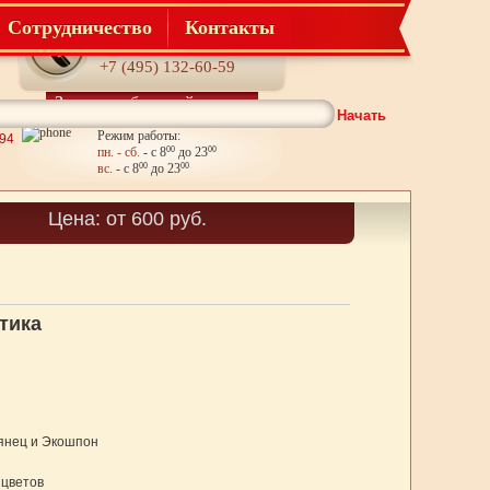
Сотрудничество
Контакты
Телефон:
+7 (495) 132-60-59
Заказать обратный звонок
Начать
Режим работы:
294
пн. - сб.
- с 8
00
до 23
00
вс.
- с 8
00
до 23
00
Корзина
Цена: от 600 руб.
Товаров: 0
тика
янец и Экошпон
 цветов