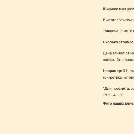
Ширина:
ваш раз
Высота:
Максимал
Толщина:
6 мм, 8 
Сколько стоимос
Цена влияет от ко
посчитайте сколь
Например:
3 Нали
конкретика, кото
*
Для просчета,
вы
-705 - 48 -81.
Фото наших клие