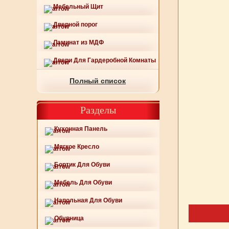
Мебельный Щит
Дверной порог
Ламинат из МДФ
Двери Для Гардеробной Комнаты
Полный список
Разделы
Кухонная Панель
Мягкое Кресло
Бортик Для Обуви
Мебель Для Обуви
Напольная Для Обуви
Обувница