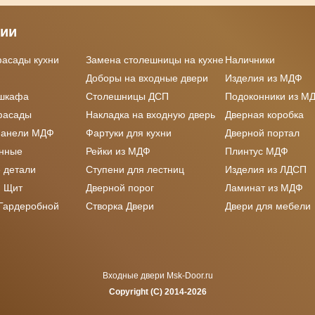
рии
фасады кухни
Замена столешницы на кухне
Наличники
Доборы на входные двери
Изделия из МДФ
 шкафа
Столешницы ДСП
Подоконники из М
фасады
Накладка на входную дверь
Дверная коробка
панели МДФ
Фартуки для кухни
Дверной портал
онные
Рейки из МДФ
Плинтус МДФ
 детали
Ступени для лестниц
Изделия из ЛДСП
 Щит
Дверной порог
Ламинат из МДФ
 Гардеробной
Створка Двери
Двери для мебели
Входные двери Msk-Door.ru
Copyright (C) 2014-2026