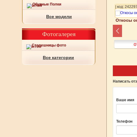
Обувные Полки
20
| код: 242321
| код: 24229
Все модели
конные арт 263-279
Откосы оконные арт 263-280
Откосы о
Фотогалерея
от 600
руб.
от 600
руб.
о
Столешницы фото
Подробнее
Подробнее
Все категории
Написать от
Ваше имя
Телефон