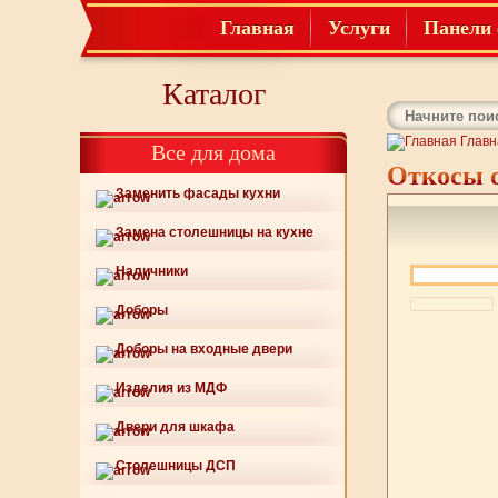
Главная
Услуги
Панели 
Каталог
Главн
Все для дома
Откосы о
Заменить фасады кухни
Замена столешницы на кухне
Наличники
Доборы
Доборы на входные двери
Изделия из МДФ
Двери для шкафа
Столешницы ДСП