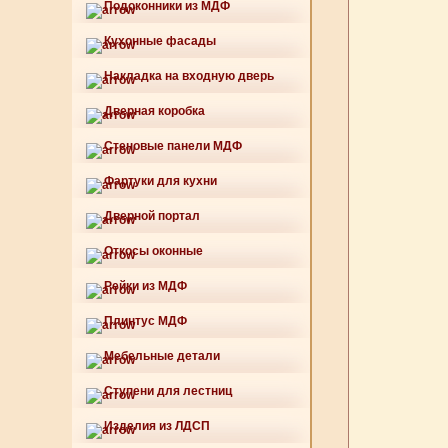
Подоконники из МДФ
Кухонные фасады
Накладка на входную дверь
Дверная коробка
Стеновые панели МДФ
Фартуки для кухни
Дверной портал
Откосы оконные
Рейки из МДФ
Плинтус МДФ
Мебельные детали
Ступени для лестниц
Изделия из ЛДСП