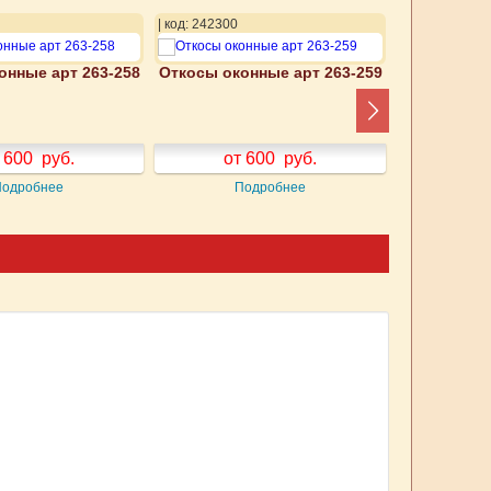
| код: 242300
| код: 242301
онные арт 263-258
Откосы оконные арт 263-259
Откосы око
 600
руб.
от 600
руб.
от
Подробнее
Подробнее
П