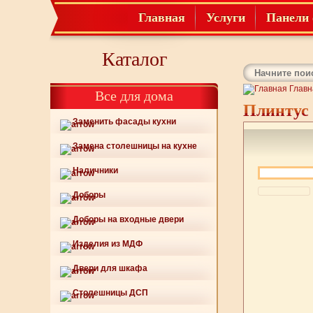
Главная
Услуги
Панели 
Каталог
Главн
Все для дома
Плинтус
Заменить фасады кухни
Замена столешницы на кухне
Наличники
Доборы
Доборы на входные двери
Изделия из МДФ
Двери для шкафа
Столешницы ДСП