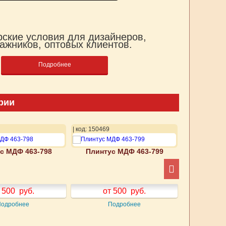
ские условия для дизайнеров,
ажников, оптовых клиентов.
Подробнее
рии
| код: 150469
| код: 150470
с МДФ 463-798
Плинтус МДФ 463-799
Плинтус
 500
руб.
от 500
руб.
от
Подробнее
Подробнее
П