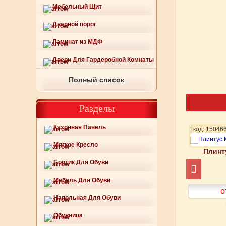
Мебельный Щит
Дверной порог
Ламинат из МДФ
Двери Для Гардеробной Комнаты
Полный список
Разделы
Кухонная Панель
89
| код: 150490
| код: 15046
Мягкое Кресло
тус МДФ 463-819
Плинтус МДФ 463-820
Плинт
Бортик Для Обуви
Мебель Для Обуви
от 500
руб.
от 500
руб.
о
Напольная Для Обуви
Подробнее
Подробнее
Обувница