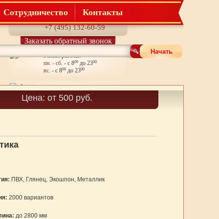
Сотрудничество
Контакты
Телефон:
+7 (495) 132-60-59
Заказать обратный звонок
Начать
Режим работы:
пн. - сб.
- с 8
00
до 23
00
вс.
- с 8
00
до 23
00
Корзина
Цена: от 500 руб.
Товаров: 0
тика
ия:
ПВХ, Глянец, Экошпон, Металлик
ия:
2000 вариантов
лина:
до 2800 мм