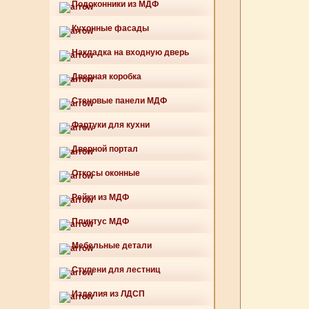
Подоконники из МДФ
Кухонные фасады
Накладка на входную дверь
Дверная коробка
Стеновые панели МДФ
Фартуки для кухни
Дверной портал
Откосы оконные
Рейки из МДФ
Плинтус МДФ
Мебельные детали
Ступени для лестниц
Изделия из ЛДСП