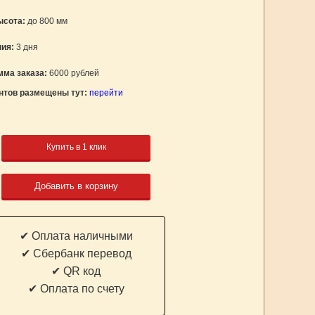
ысота:
до 800 мм
ния:
3 дня
ма заказа:
6000 рублей
нтов размещены тут:
перейти
Купить в 1 клик
Добавить в корзину
✔ Оплата наличными
✔ Cбербанк перевод
✔ QR код
✔ Оплата по счету