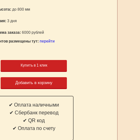
ысота:
до 800 мм
ния:
3 дня
ма заказа:
6000 рублей
нтов размещены тут:
перейти
Купить в 1 клик
Добавить в корзину
✔ Оплата наличными
✔ Cбербанк перевод
✔ QR код
✔ Оплата по счету