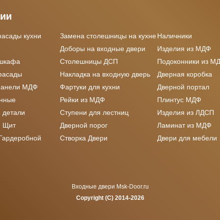
рии
фасады кухни
Замена столешницы на кухне
Наличники
Доборы на входные двери
Изделия из МДФ
 шкафа
Столешницы ДСП
Подоконники из М
фасады
Накладка на входную дверь
Дверная коробка
панели МДФ
Фартуки для кухни
Дверной портал
онные
Рейки из МДФ
Плинтус МДФ
 детали
Ступени для лестниц
Изделия из ЛДСП
 Щит
Дверной порог
Ламинат из МДФ
 Гардеробной
Створка Двери
Двери для мебели
Входные двери Msk-Door.ru
Copyright (C) 2014-2026