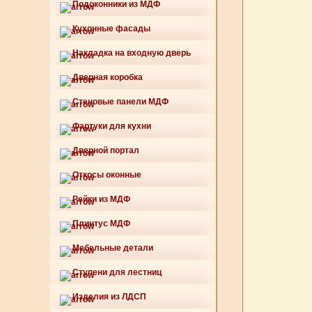
Подоконники из МДФ
Кухонные фасады
Накладка на входную дверь
Дверная коробка
Стеновые панели МДФ
Фартуки для кухни
Дверной портал
Откосы оконные
Рейки из МДФ
Плинтус МДФ
Мебельные детали
Ступени для лестниц
Изделия из ЛДСП