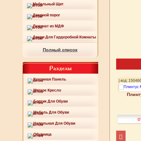
Мебельный Щит
Дверной порог
Ламинат из МДФ
Двери Для Гардеробной Комнаты
Полный список
Разделы
Кухонная Панель
89
| код: 150490
| код: 15046
Мягкое Кресло
тус МДФ 463-819
Плинтус МДФ 463-820
Плинт
Бортик Для Обуви
Мебель Для Обуви
от 500
руб.
от 500
руб.
о
Напольная Для Обуви
Подробнее
Подробнее
Обувница