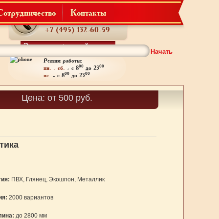
Сотрудничество
Контакты
Телефон:
+7 (495) 132-60-59
Заказать обратный звонок
Начать
Режим работы:
00
00
пн. - сб.
- с 8
до 23
00
00
вс.
- с 8
до 23
Корзина
Цена: от 500 руб.
Товаров: 0
тика
ия:
ПВХ, Глянец, Экошпон, Металлик
ия:
2000 вариантов
лина:
до 2800 мм