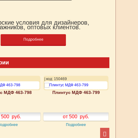
ские условия для дизайнеров,
ажников, оптовых клиентов.
Подробнее
рии
| код: 150469
| код: 150470
с МДФ 463-798
Плинтус МДФ 463-799
Плинтус
 500
руб.
от 500
руб.
от
Подробнее
Подробнее
П