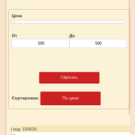
Цена
От
До
Сбросить
Сортировка:
По цене
| код: 150626