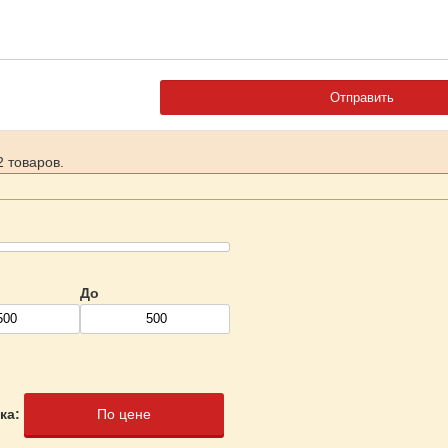
 товаров.
До
ка:
По цене