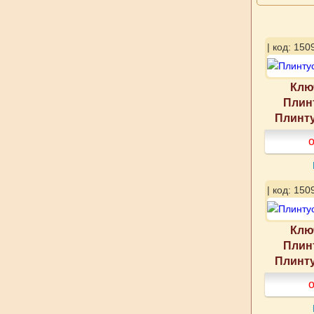
| код: 150
Клю
Плин
Плинту
о
| код: 150
Клю
Плин
Плинту
о