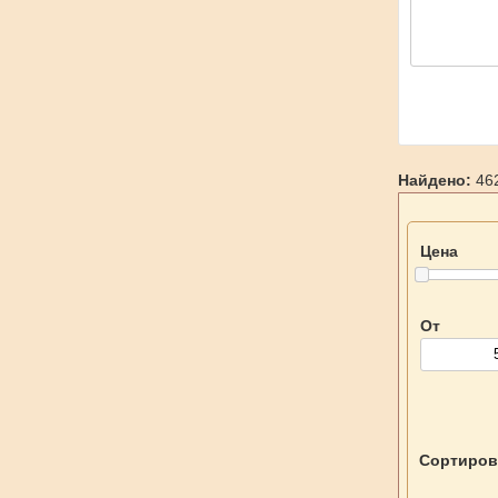
Найдено:
462
Цена
От
Сортиров