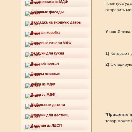
Подоконники из МДФ
Плинтуса уда
отправить мо
Кухонные фасады
Накладка на входную дверь
У нас 2 типа
Дверная коробка
Стеновые панели МДФ
1)
Которые пр
Фартуки для кухни
Дверной портал
2)
Складируют
Откосы оконные
Рейки из МДФ
Плинтус МДФ
Мебельные детали
*Пришлите нам
Ступени для лестниц
товар может б
Изделия из ЛДСП