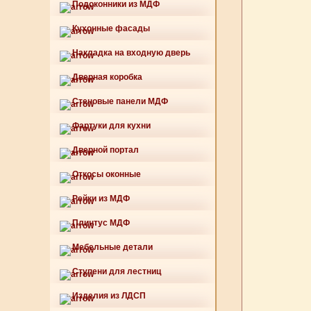
Подоконники из МДФ
Кухонные фасады
Накладка на входную дверь
Дверная коробка
Стеновые панели МДФ
Фартуки для кухни
Дверной портал
Откосы оконные
Рейки из МДФ
Плинтус МДФ
Мебельные детали
Ступени для лестниц
Изделия из ЛДСП