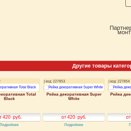
Партнер
монт
Другие товары катего
2
| код: 227853
| код: 227854
екоративная Total
Рейка декоративная Super
Рейка дек
Black
White
т 420
руб.
от 420
руб.
от
Подробнее
Подробнее