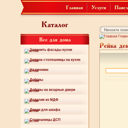
Главная
Услуги
Панел
Каталог
Главн
Все для дома
Рейка де
Заменить фасады кухни
Замена столешницы на кухне
Наличники
Доборы
Доборы на входные двери
Изделия из МДФ
Двери для шкафа
Столешницы ДСП