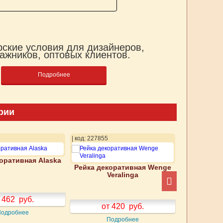
ские условия для дизайнеров,
ажников, оптовых клиентов.
Подробнее
рии
| код: 227855
| код: 227856
оративная Alaska
Рейка декоративная Wenge
Рейка дек
Veralinga
V
 462
руб.
от 420
руб.
от
Подробнее
Подробнее
П