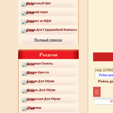
Мебельный Щит
Дверной порог
Ламинат из МДФ
Двери Для Гардеробной Комнаты
Полный список
Разделы
Кухонная Панель
75
| код: 227876
| код: 22785
Мягкое Кресло
Рейка д
Бортик Для Обуви
коративная арт 186-
Рейка декоративная арт 186-
64-12
64-13
Мебель Для Обуви
Напольная Для Обуви
о
от 600
руб.
от 600
руб.
Обувница
Подробнее
Подробнее