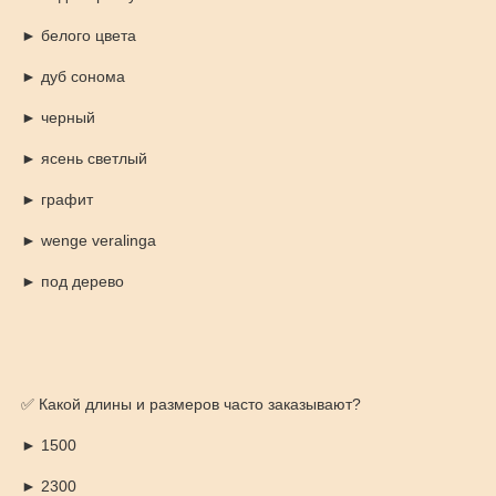
► белого цвета
► дуб сонома
► черный
► ясень светлый
► графит
► wenge veralinga
► под дерево
✅ Какой длины и размеров часто заказывают?
► 1500
► 2300