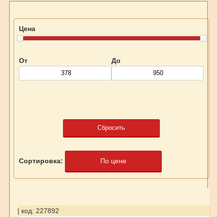
Цена
От
До
Сбросить
Сортировка:
По цене
| код: 227892