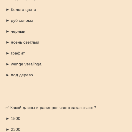
► белого цвета
► дуб сонома
► черный
► ясень светлый
► графит
► wenge veralinga
► под дерево
✅ Какой длины и размеров часто заказывают?
► 1500
► 2300