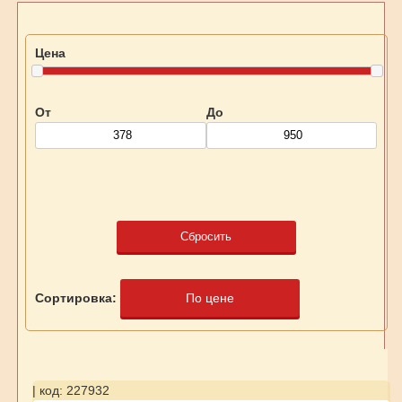
Цена
От
До
Сбросить
Сортировка:
По цене
| код: 227932