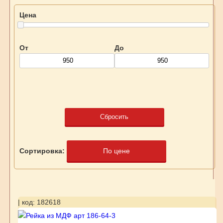
Цена
От
До
Сбросить
Сортировка:
По цене
| код: 182618