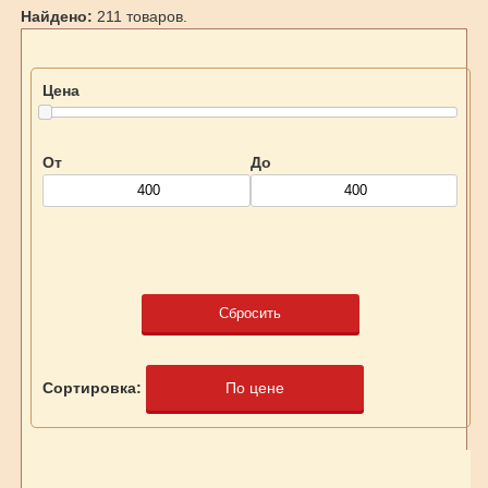
Найдено:
211 товаров.
Цена
От
До
Сбросить
Сортировка:
По цене