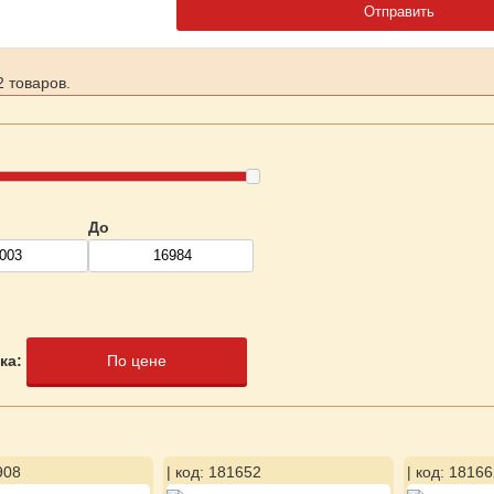
 товаров.
До
ка:
По цене
908
| код: 181652
| код: 18166