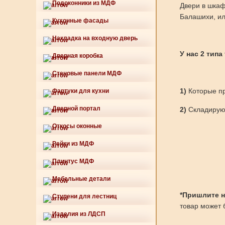
Подоконники из МДФ
Двери в шкаф
Балашихи, ил
Кухонные фасады
Накладка на входную дверь
У нас 2 типа
Дверная коробка
Стеновые панели МДФ
1)
Которые пр
Фартуки для кухни
Дверной портал
2)
Складируют
Откосы оконные
Рейки из МДФ
Плинтус МДФ
Мебельные детали
*Пришлите нам
Ступени для лестниц
товар может б
Изделия из ЛДСП