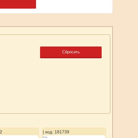
Сбросить
2
| код: 181739