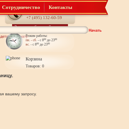
Сотрудничество
Контакты
Телефон:
+7 (495) 132-60-59
Заказать обратный звонок
Начать
Режим работы:
 детскую комнату
пн. - сб.
- с 8
00
до 23
00
вс.
- с 8
00
до 23
00
Корзина
Товаров: 0
ницу.
щая вашему запросу.