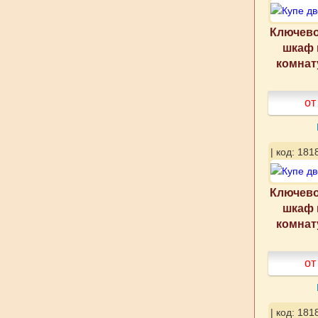
Ключево
шкаф 
комнат
от
| код: 181
Ключево
шкаф 
комнат
от
| код: 181