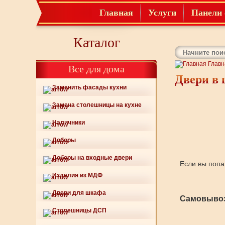
Главная
Услуги
Панели 
Каталог
Главн
Все для дома
Двери в 
Заменить фасады кухни
Замена столешницы на кухне
Наличники
Доборы
Доборы на входные двери
Если вы попа
Изделия из МДФ
Двери для шкафа
Самовывоз
Столешницы ДСП