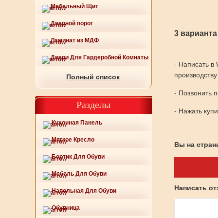
Мебельный Щит
Дверной порог
3 варианта
Ламинат из МДФ
Двери Для Гардеробной Комнаты
- Написать в
производству
Полный список
- Позвонить 
Разделы
- Нажать куп
Кухонная Панель
Мягкое Кресло
Вы на страни
Бортик Для Обуви
Мебель Для Обуви
Написать о
Напольная Для Обуви
Обувница