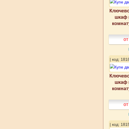
Ключево
шкаф 
комнат
от
| код: 181
Ключево
шкаф 
комнат
от
| код: 181