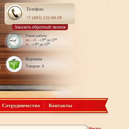
Телефон:
+7 (495) 132-60-59
Заказать обратный звонок
Режим работы:
пн. - сб.
- с 8
00
до 23
00
вс.
- с 8
00
до 23
00
Корзина
Товаров: 0
Сотрудничество
Контакты
Начать