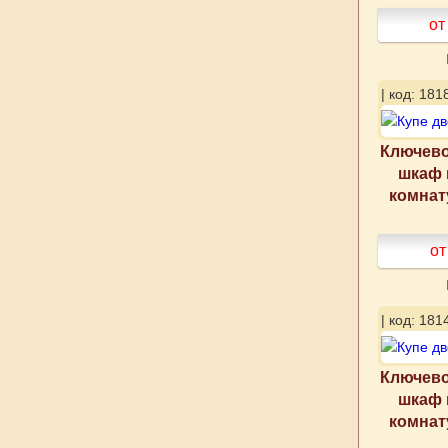
от
| код: 181
Ключево
шкаф 
комнат
от
| код: 181
Ключево
шкаф 
комнат