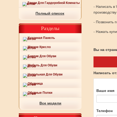
Двери Для Гардеробной Комнаты
- Написать в
производству
Полный список
- Позвонить 
Разделы
- Нажать куп
Кухонная Панель
Мягкое Кресло
Вы на страни
Бортик Для Обуви
Мебель Для Обуви
Написать о
Напольная Для Обуви
Обувница
Ваше имя
Обувные Полки
Все модели
Телефон