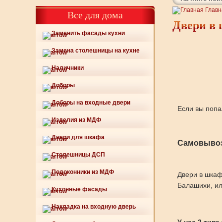
Главн
Все для дома
Двери в 
Заменить фасады кухни
Замена столешницы на кухне
Наличники
Доборы
Доборы на входные двери
Если вы попа
Изделия из МДФ
Двери для шкафа
Самовывоз
Столешницы ДСП
Подоконники из МДФ
Двери в шкаф
Балашихи, ил
Кухонные фасады
Накладка на входную дверь