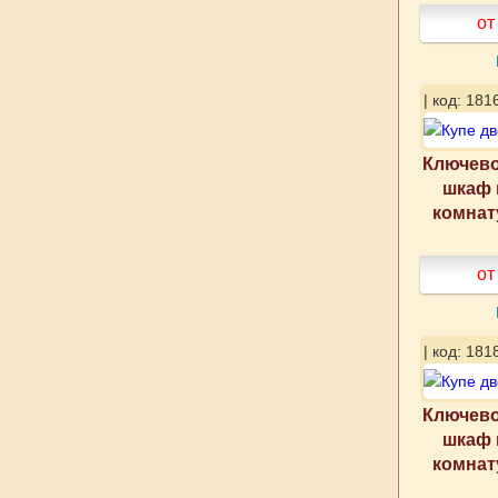
от
| код: 181
Ключево
шкаф 
комнат
от
| код: 181
Ключево
шкаф 
комнат