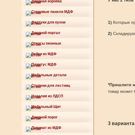
У нас 2 типа
Дверная коробка
Стеновые панели МДФ
1)
Которые пр
Фартуки для кухни
Дверной портал
2)
Складируют
Откосы оконные
Рейки из МДФ
Плинтус МДФ
Мебельные детали
*Пришлите нам
Ступени для лестниц
товар может б
Изделия из ЛДСП
Мебельный Щит
Дверной порог
3 варианта
Ламинат из МДФ