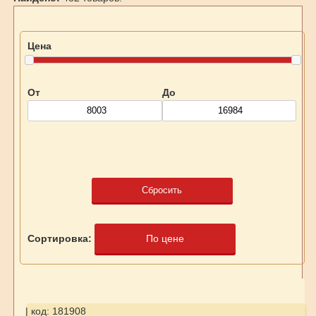
Цена
От
До
Сбросить
Сортировка:
По цене
| код: 181908