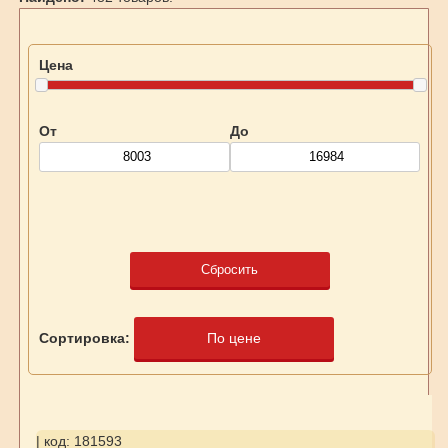
Цена
От
До
Сбросить
Сортировка:
По цене
| код: 181593