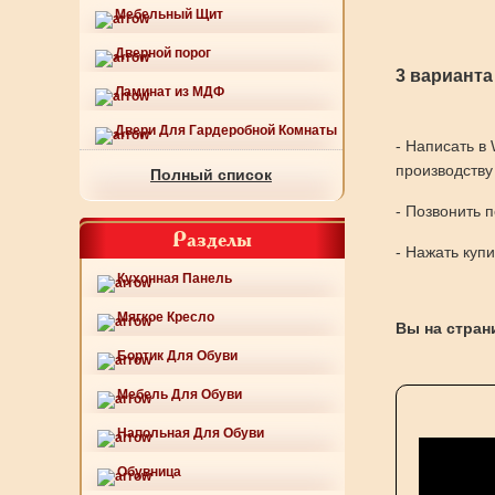
Мебельный Щит
Дверной порог
3 варианта
Ламинат из МДФ
Двери Для Гардеробной Комнаты
- Написать в
производству
Полный список
- Позвонить 
Разделы
- Нажать куп
Кухонная Панель
Мягкое Кресло
Вы на страни
Бортик Для Обуви
Мебель Для Обуви
Напольная Для Обуви
Обувница