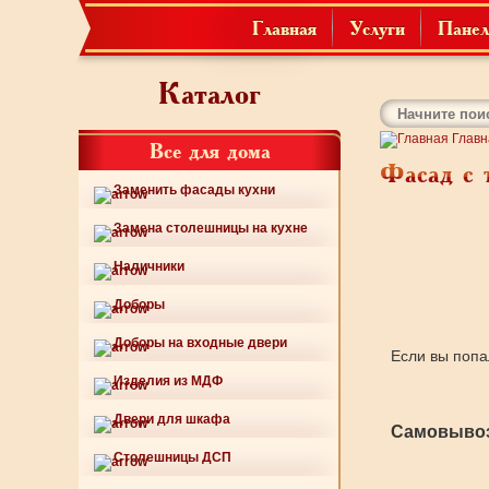
Главная
Услуги
Панел
Каталог
Главн
Все для дома
Фасад с 
Заменить фасады кухни
Замена столешницы на кухне
Наличники
Доборы
Доборы на входные двери
Если вы попа
Изделия из МДФ
Двери для шкафа
Самовывоз
Столешницы ДСП