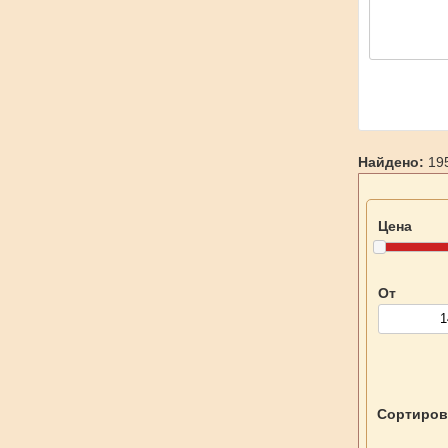
Найдено:
195
Цена
От
Сортиров