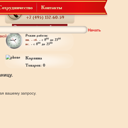
Сотрудничество
Контакты
Телефон:
+7 (495) 132-60-59
Заказать обратный звонок
Начать
Режим работы:
вкой
00
00
пн. - сб.
- с 8
до 23
00
00
вс.
- с 8
до 23
Корзина
Товаров: 0
ницу.
щая вашему запросу.