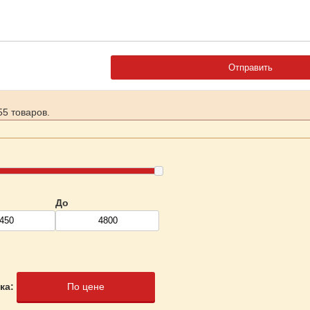
5 товаров.
До
ка:
По цене