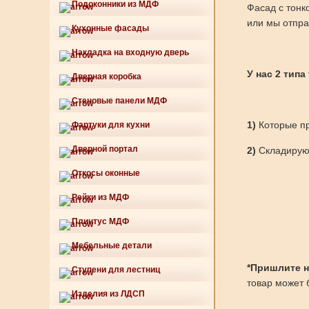
Подоконники из МДФ
Фасад с тонк
или мы отпра
Кухонные фасады
Накладка на входную дверь
У нас 2 типа
Дверная коробка
Стеновые панели МДФ
1)
Которые пр
Фартуки для кухни
Дверной портал
2)
Складируют
Откосы оконные
Рейки из МДФ
Плинтус МДФ
Мебельные детали
*Пришлите нам
Ступени для лестниц
товар может б
Изделия из ЛДСП