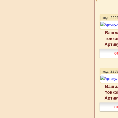
| код: 222
Ваш з
тонко
Артик
о
| код: 223
Ваш з
тонко
Артик
о