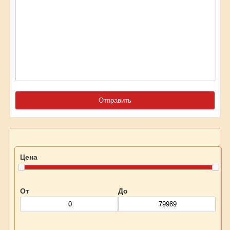
Цена
От
До