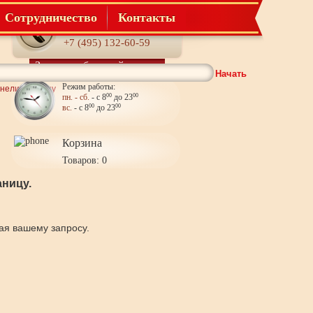
Сотрудничество
Контакты
Телефон:
+7 (495) 132-60-59
Заказать обратный звонок
Начать
Режим работы:
нели на стену
пн. - сб.
- с 8
00
до 23
00
вс.
- с 8
00
до 23
00
Корзина
Товаров: 0
ницу.
щая вашему запросу.