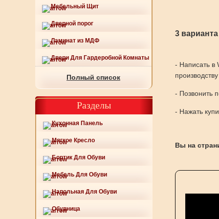
Мебельный Щит
Дверной порог
3 варианта
Ламинат из МДФ
Двери Для Гардеробной Комнаты
- Написать в
производству
Полный список
- Позвонить 
Разделы
- Нажать куп
Кухонная Панель
Мягкое Кресло
Вы на страни
Бортик Для Обуви
Мебель Для Обуви
Напольная Для Обуви
Обувница