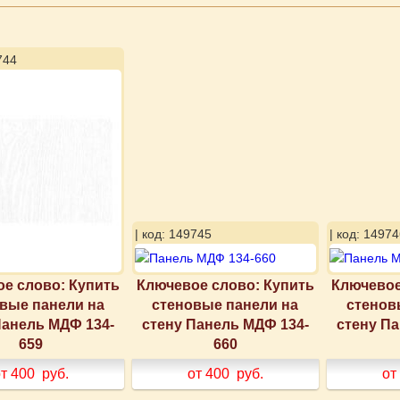
744
| код: 149745
| код: 14974
е слово: Купить
Ключевое слово: Купить
Ключевое
вые панели на
стеновые панели на
стенов
Панель МДФ 134-
стену Панель МДФ 134-
стену П
659
660
т 400
руб.
от 400
руб.
от