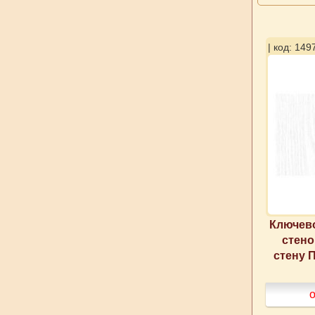
| код: 149
Ключево
стено
стену 
о