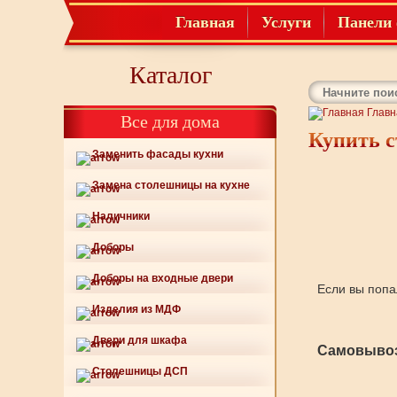
Главная
Услуги
Панели 
Каталог
Главн
Все для дома
Купить с
Заменить фасады кухни
Замена столешницы на кухне
Наличники
Доборы
Доборы на входные двери
Если вы попа
Изделия из МДФ
Двери для шкафа
Самовывоз
Столешницы ДСП