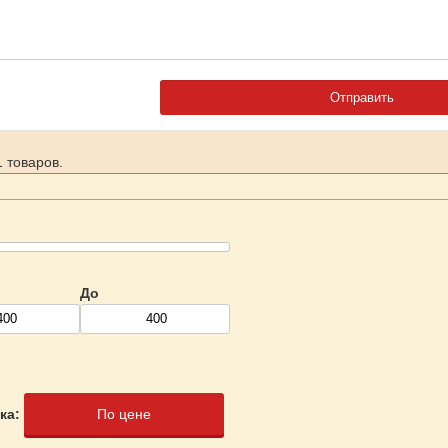
 товаров.
До
ка:
По цене