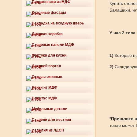
Подоконники из МДФ
Купить стено
Балашихи, ил
Кухонные фасады
Накладка на входную дверь
У нас 2 типа
Дверная коробка
Стеновые панели МДФ
1)
Которые пр
Фартуки для кухни
Дверной портал
2)
Складируют
Откосы оконные
Рейки из МДФ
Плинтус МДФ
Мебельные детали
*Пришлите нам
Ступени для лестниц
товар может б
Изделия из ЛДСП