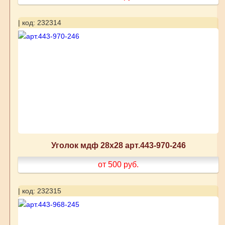
| код: 232314
Уголок мдф 28х28 арт.443-970-246
от 500
руб.
| код: 232315