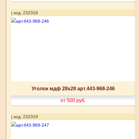
| код: 232318
Уголок мдф 28х28 арт.443-968-246
от 500
руб.
| код: 232319