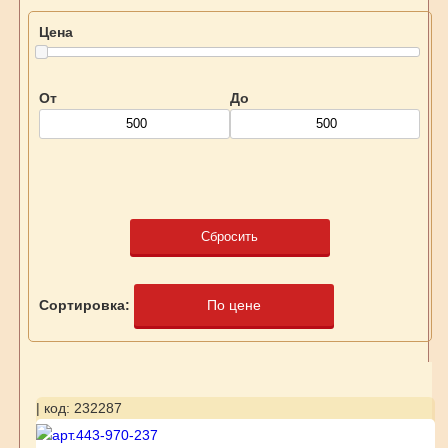
Цена
От
До
Сбросить
Сортировка:
По цене
| код: 232287