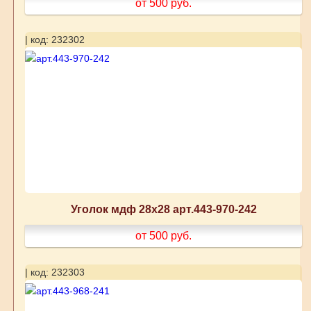
от 500
руб.
| код: 232302
Уголок мдф 28х28 арт.443-970-242
от 500
руб.
| код: 232303