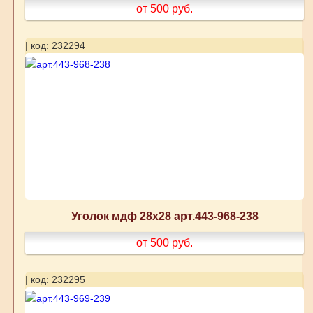
от 500
руб.
| код: 232294
Уголок мдф 28х28 арт.443-968-238
от 500
руб.
| код: 232295