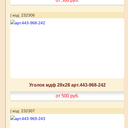
от 500
руб.
| код: 232306
Уголок мдф 28х28 арт.443-968-242
от 500
руб.
| код: 232307