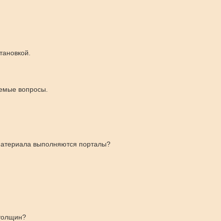
тановкой.
емые вопросы.
материала выполняются порталы?
толщин?