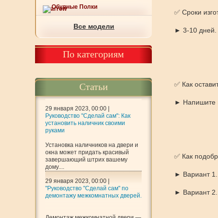
Обувные Полки
✅ Сроки изго
Все модели
► 3-10 дней. 
По категориям
✅ Как оставит
Статьи
► Напишите н
29 января 2023, 00:00 |
Руководство "Сделай сам": Как
установить наличник своими
руками
Установка наличников на двери и
окна может придать красивый
✅ Как подобр
завершающий штрих вашему
дому....
► Вариант 1.
29 января 2023, 00:00 |
"Руководство "Сделай сам" по
► Вариант 2.
демонтажу межкомнатных дверей.
Демонтаж межкомнатной двери —