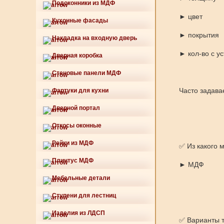
Подоконники из МДФ
► цвет
Кухонные фасады
► покрытия
Накладка на входную дверь
► кол-во с ус
Дверная коробка
Стеновые панели МДФ
Часто задава
Фартуки для кухни
Дверной портал
Откосы оконные
Рейки из МДФ
✅ Из какого 
Плинтус МДФ
► МДФ
Мебельные детали
Ступени для лестниц
Изделия из ЛДСП
✅ Варианты 