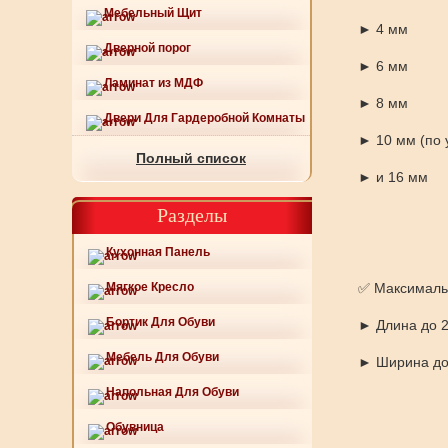
Мебельный Щит
► 4 мм
Дверной порог
► 6 мм
Ламинат из МДФ
► 8 мм
Двери Для Гардеробной Комнаты
► 10 мм (по
Полный список
► и 16 мм
Разделы
Кухонная Панель
Мягкое Кресло
✅ Максималь
Бортик Для Обуви
► Длина до 
Мебель Для Обуви
► Ширина до
Напольная Для Обуви
Обувница