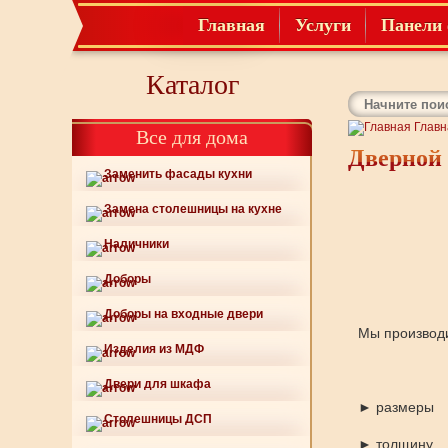
Главная
Услуги
Панели 
Каталог
Главн
Все для дома
Дверной
Заменить фасады кухни
Замена столешницы на кухне
Наличники
Доборы
Доборы на входные двери
Мы производ
Изделия из МДФ
Двери для шкафа
► размеры
Столешницы ДСП
► толщину