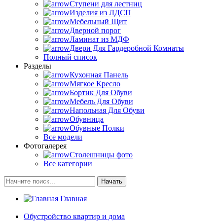
Ступени для лестниц
Изделия из ЛДСП
Мебельный Щит
Дверной порог
Ламинат из МДФ
Двери Для Гардеробной Комнаты
Полный список
Разделы
Кухонная Панель
Мягкое Кресло
Бортик Для Обуви
Мебель Для Обуви
Напольная Для Обуви
Обувница
Обувные Полки
Все модели
Фотогалерея
Столешницы фото
Все категории
Начать
Главная
Обустройство квартир и дома