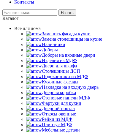
Контакты
Начать
Каталог
Все для дома
Заменить фасады кухни
Замена столешницы на кухне
Наличники
Доборы
Доборы на входные двери
Изделия из МДФ
Двери для шкафа
Столешницы ДСП
Подоконники из МДФ
Кухонные фасады
Накладка на входную дверь
Дверная коробка
Стеновые панели МДФ
Фартуки для кухни
Дверной портал
Откосы оконные
Рейки из МДФ
Плинтус МДФ
Мебельные детали