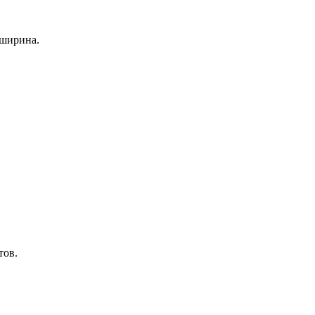
 ширина.
тов.