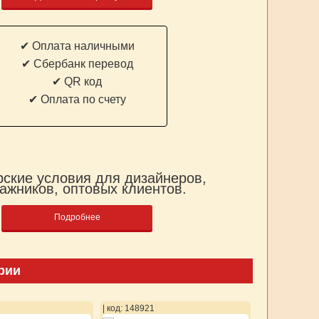
✔ Оплата наличными
✔ Cбербанк перевод
✔ QR код
✔ Оплата по счету
ские условия для дизайнеров,
ажников, оптовых клиентов.
Подробнее
рии
| код: 148921
| код: 148922