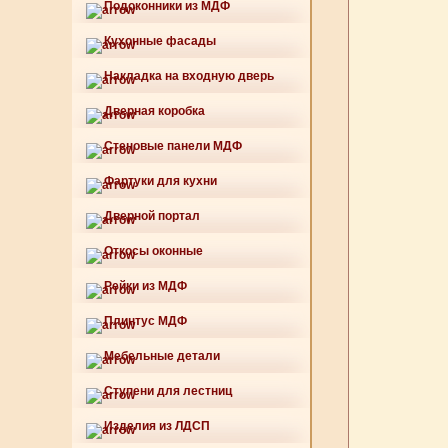
Подоконники из МДФ
Кухонные фасады
Накладка на входную дверь
Дверная коробка
Стеновые панели МДФ
Фартуки для кухни
Дверной портал
Откосы оконные
Рейки из МДФ
Плинтус МДФ
Мебельные детали
Ступени для лестниц
Изделия из ЛДСП