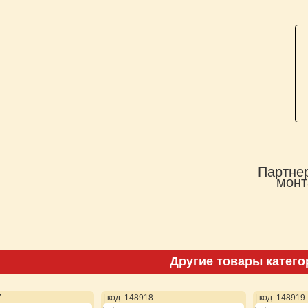
Партнер
монт
Другие товары катего
7
| код: 148918
| код: 148919