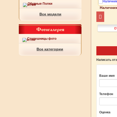
Обувные Полки
к Артикул 713-1620
Наличник Артикул 713-1619
Наличник
Все модели
от 500
руб.
Фотогалерея
от 500
руб.
о
Подробнее
Подробнее
Столешницы фото
Все категории
Написать от
Ваше имя
Телефон
Оценка