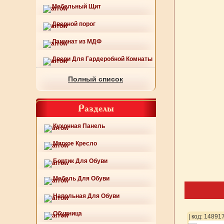
Мебельный Щит
Дверной порог
Ламинат из МДФ
Двери Для Гардеробной Комнаты
Полный список
Разделы
Кухонная Панель
Мягкое Кресло
Бортик Для Обуви
Мебель Для Обуви
Напольная Для Обуви
Обувница
43
| код: 148944
| код: 14891