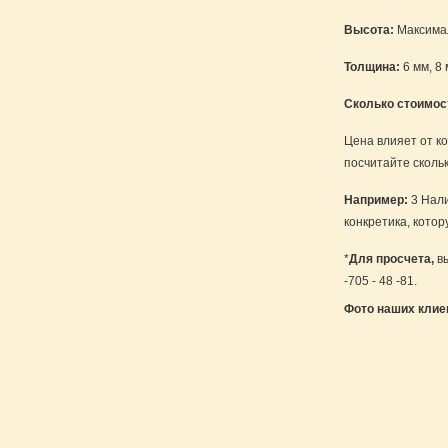
Высота:
Максимал
Толщина:
6 мм, 8 
Сколько стоимос
Цена влияет от ко
посчитайте сколь
Например:
3 Нали
конкретика, кото
*
Для просчета,
вы
-705 - 48 -81.
Фото наших клие