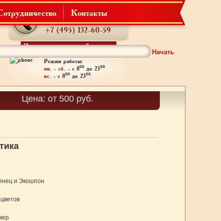
Сотрудничество
Контакты
Телефон:
+7 (495) 132-60-59
Заказать обратный звонок
Начать
Режим работы:
00
00
пн. - сб.
- с 8
до 23
00
00
вс.
- с 8
до 23
Корзина
Цена: от 500 руб.
Товаров: 0
тика
янец и Экошпон
 цветов
мер