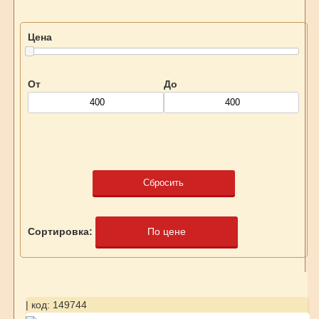
Цена
От
До
Сбросить
Сортировка:
По цене
| код: 149744