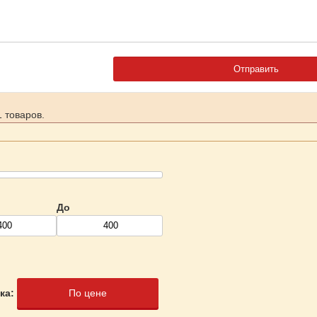
 товаров.
До
ка:
По цене