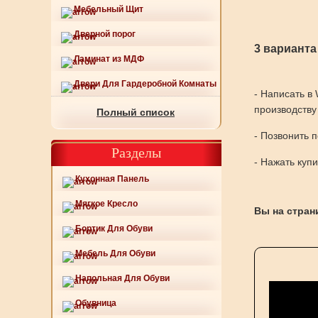
Мебельный Щит
Дверной порог
3 варианта
Ламинат из МДФ
Двери Для Гардеробной Комнаты
- Написать в
производству
Полный список
- Позвонить 
Разделы
- Нажать куп
Кухонная Панель
Мягкое Кресло
Вы на страни
Бортик Для Обуви
Мебель Для Обуви
Напольная Для Обуви
Обувница