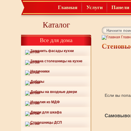
Главная
Услуги
Панели 
Каталог
Главн
Все для дома
Стеновые
Заменить фасады кухни
Замена столешницы на кухне
Наличники
Доборы
Доборы на входные двери
Если вы попа
Изделия из МДФ
Двери для шкафа
Самовывоз
Столешницы ДСП