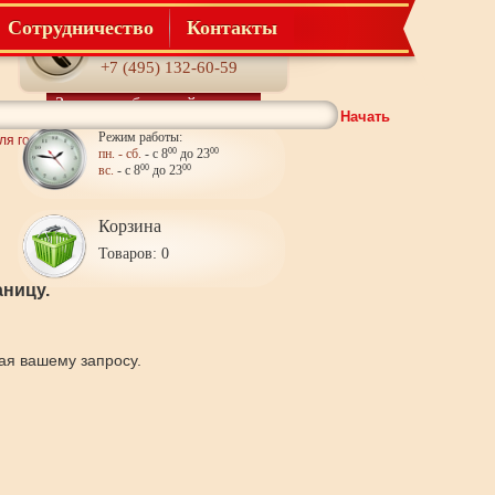
Сотрудничество
Контакты
Телефон:
+7 (495) 132-60-59
Заказать обратный звонок
Начать
Режим работы:
ля гостиной
пн. - сб.
- с 8
00
до 23
00
вс.
- с 8
00
до 23
00
Корзина
Товаров: 0
ницу.
щая вашему запросу.