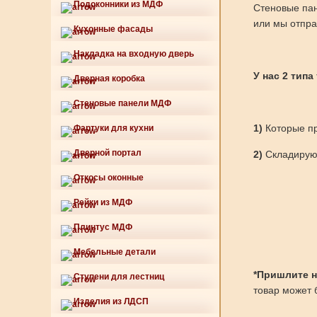
Подоконники из МДФ
Стеновые пан
или мы отпра
Кухонные фасады
Накладка на входную дверь
У нас 2 типа
Дверная коробка
Стеновые панели МДФ
1)
Которые пр
Фартуки для кухни
Дверной портал
2)
Складируют
Откосы оконные
Рейки из МДФ
Плинтус МДФ
Мебельные детали
*Пришлите нам
Ступени для лестниц
товар может б
Изделия из ЛДСП