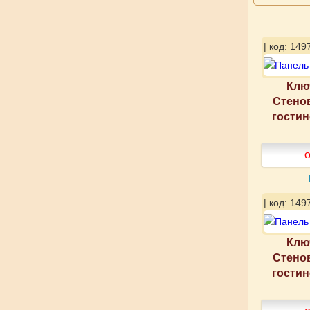
| код: 149
Клю
Стено
гости
о
| код: 149
Клю
Стено
гости