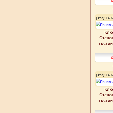
о
| код: 149
Клю
Стено
гости
о
| код: 149
Клю
Стено
гости