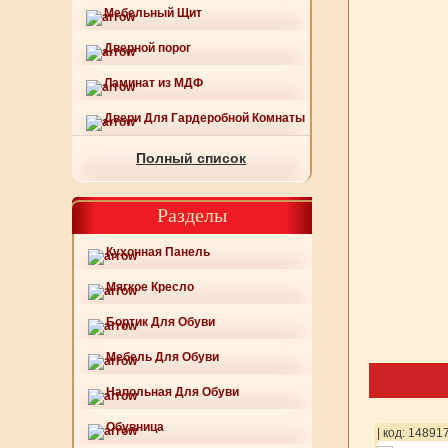
Мебельный Щит
Дверной порог
Ламинат из МДФ
Двери Для Гардеробной Комнаты
Полный список
Разделы
Кухонная Панель
Мягкое Кресло
Бортик Для Обуви
Мебель Для Обуви
Напольная Для Обуви
Обувница
43
| код: 148944
| код: 14891