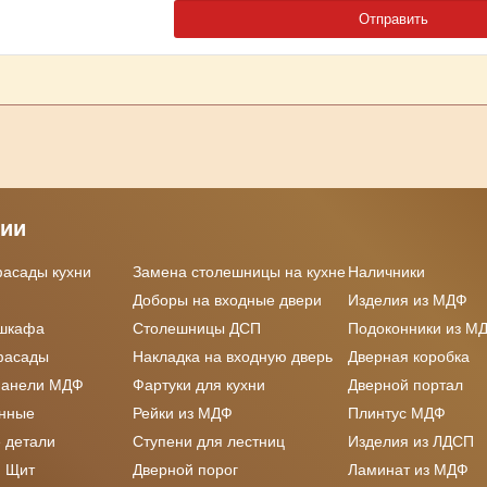
рии
фасады кухни
Замена столешницы на кухне
Наличники
Доборы на входные двери
Изделия из МДФ
 шкафа
Столешницы ДСП
Подоконники из М
фасады
Накладка на входную дверь
Дверная коробка
панели МДФ
Фартуки для кухни
Дверной портал
онные
Рейки из МДФ
Плинтус МДФ
 детали
Ступени для лестниц
Изделия из ЛДСП
 Щит
Дверной порог
Ламинат из МДФ