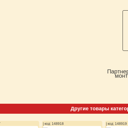
Партнер
монт
Другие товары катего
7
| код: 148918
| код: 148919