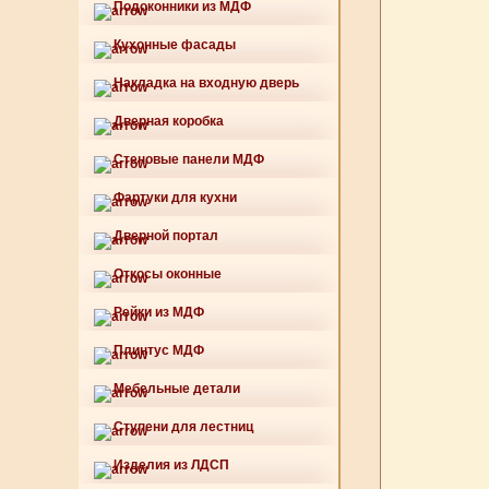
Подоконники из МДФ
Кухонные фасады
Накладка на входную дверь
Дверная коробка
Стеновые панели МДФ
Фартуки для кухни
Дверной портал
Откосы оконные
Рейки из МДФ
Плинтус МДФ
Мебельные детали
Ступени для лестниц
Изделия из ЛДСП