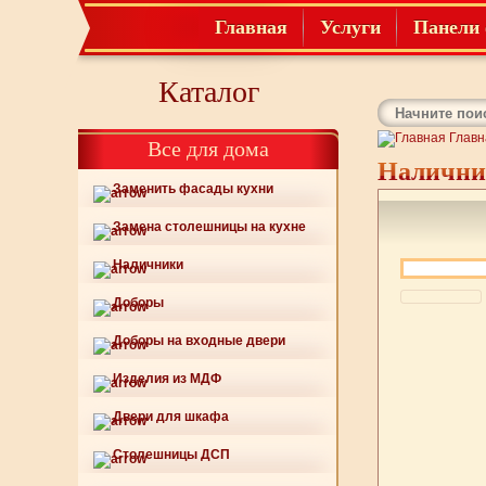
Главная
Услуги
Панели 
Каталог
Главн
Все для дома
Наличник
Заменить фасады кухни
Замена столешницы на кухне
Наличники
Доборы
Доборы на входные двери
Изделия из МДФ
Двери для шкафа
Столешницы ДСП