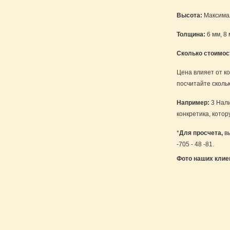
Высота:
Максимал
Толщина:
6 мм, 8 
Сколько стоимос
Цена влияет от ко
посчитайте сколь
Например:
3 Нали
конкретика, кото
*
Для просчета,
вы
-705 - 48 -81.
Фото наших клие