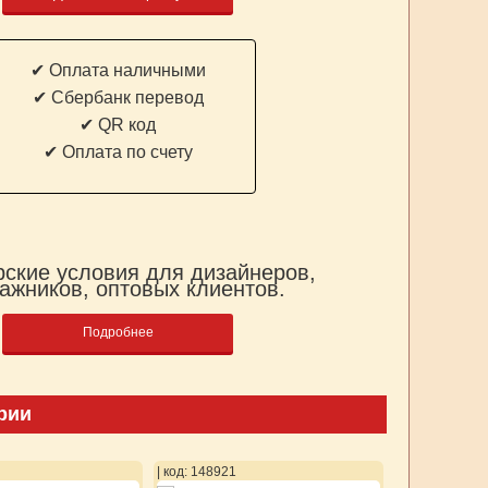
✔ Оплата наличными
✔ Cбербанк перевод
✔ QR код
✔ Оплата по счету
ские условия для дизайнеров,
ажников, оптовых клиентов.
Подробнее
рии
| код: 148921
| код: 148922