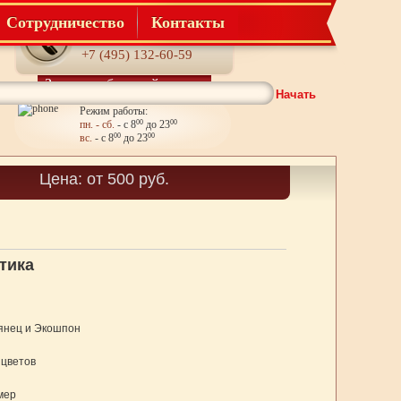
Сотрудничество
Контакты
Телефон:
+7 (495) 132-60-59
Заказать обратный звонок
Начать
Режим работы:
пн. - сб.
- с 8
00
до 23
00
вс.
- с 8
00
до 23
00
Корзина
Цена: от 500 руб.
Товаров: 0
тика
янец и Экошпон
 цветов
мер