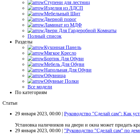
Ступени для лестниц
Изделия из ЛДСП
Мебельный Щит
Дверной порог
Ламинат из МДФ
Двери Для Гардеробной Комнаты
Полный список
Разделы
Кухонная Панель
Мягкое Кресло
Бортик Для Обуви
Мебель Для Обуви
Напольная Для Обуви
Обувница
Обувные Полки
Все модели
По категориям
Статьи
29 января 2023, 00:00 |
Руководство "Сделай сам": Как ус
Установка наличников на двери и окна может придать к
29 января 2023, 00:00 |
"Руководство "Сделай сам" по де