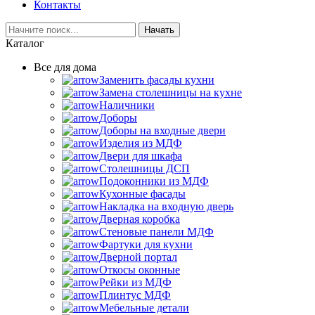
Контакты
Начать
Каталог
Все для дома
Заменить фасады кухни
Замена столешницы на кухне
Наличники
Доборы
Доборы на входные двери
Изделия из МДФ
Двери для шкафа
Столешницы ДСП
Подоконники из МДФ
Кухонные фасады
Накладка на входную дверь
Дверная коробка
Стеновые панели МДФ
Фартуки для кухни
Дверной портал
Откосы оконные
Рейки из МДФ
Плинтус МДФ
Мебельные детали