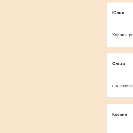
Юлия
Хорошо реж
Ольга
наличники
Ксения