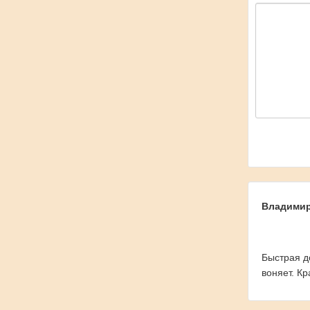
Владими
Быстрая д
воняет. К