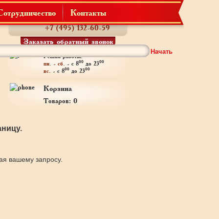
Сотрудничество
Контакты
Телефон:
+7 (495) 132-60-59
Заказать обратный звонок
Начать
Режим работы:
00
00
пн. - сб.
- с 8
до 23
00
00
вс.
- с 8
до 23
Корзина
Товаров: 0
ницу.
щая вашему запросу.