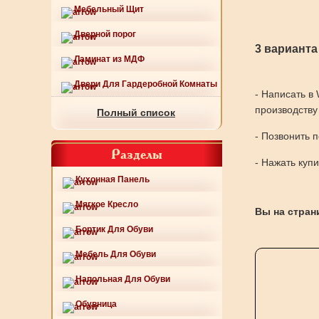
Мебельный Щит
Дверной порог
3 варианта
Ламинат из МДФ
Двери Для Гардеробной Комнаты
- Написать в
производству
Полный список
- Позвонить 
Разделы
- Нажать куп
Кухонная Панель
Мягкое Кресло
Вы на страни
Бортик Для Обуви
Мебель Для Обуви
Напольная Для Обуви
Обувница