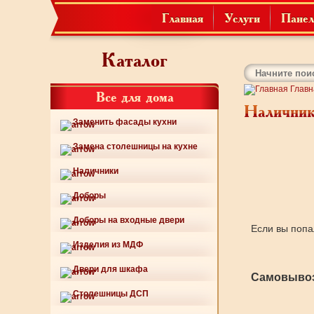
Главная
Услуги
Панел
Каталог
Главн
Все для дома
Наличник
Заменить фасады кухни
Замена столешницы на кухне
Наличники
Доборы
Доборы на входные двери
Если вы попа
Изделия из МДФ
Двери для шкафа
Самовывоз
Столешницы ДСП