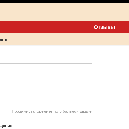
Отзывы
тзыв
Пожалуйста, оцените по 5 бальной шкале
щение