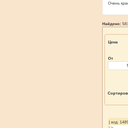
Очень кра
Найдено:
581
Цена
От
Сортиров
| код: 148