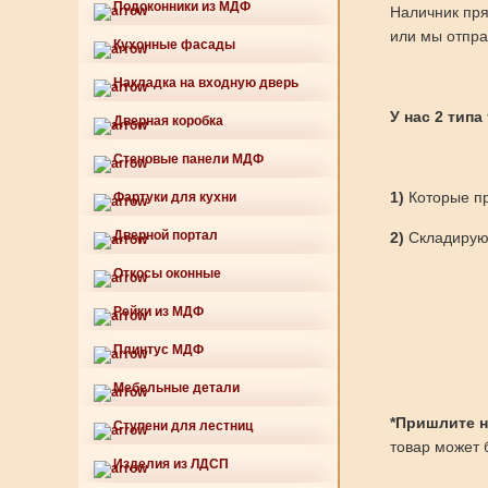
Подоконники из МДФ
Наличник пря
или мы отпра
Кухонные фасады
Накладка на входную дверь
У нас 2 типа
Дверная коробка
Стеновые панели МДФ
1)
Которые пр
Фартуки для кухни
Дверной портал
2)
Складируют
Откосы оконные
Рейки из МДФ
Плинтус МДФ
Мебельные детали
*Пришлите нам
Ступени для лестниц
товар может б
Изделия из ЛДСП