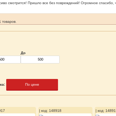
сиво смотрится! Пришло все без повреждений! Огромное спасибо, 
 товаров.
До
ка:
По цене
917
| код: 148918
| код: 14891