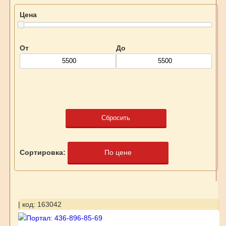
Цена
От
До
Сбросить
Сортировка:
По цене
| код: 163042