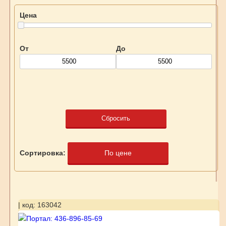
Цена
От
До
Сбросить
Сортировка:
По цене
| код: 163042