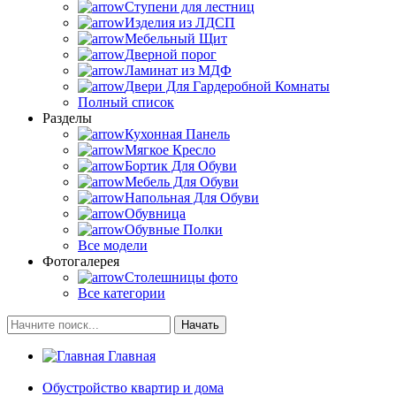
Ступени для лестниц
Изделия из ЛДСП
Мебельный Щит
Дверной порог
Ламинат из МДФ
Двери Для Гардеробной Комнаты
Полный список
Разделы
Кухонная Панель
Мягкое Кресло
Бортик Для Обуви
Мебель Для Обуви
Напольная Для Обуви
Обувница
Обувные Полки
Все модели
Фотогалерея
Столешницы фото
Все категории
Начать
Главная
Обустройство квартир и дома