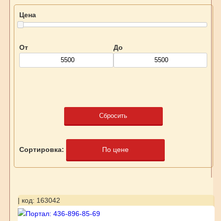
Цена
От
До
Сбросить
Сортировка:
По цене
| код: 163042