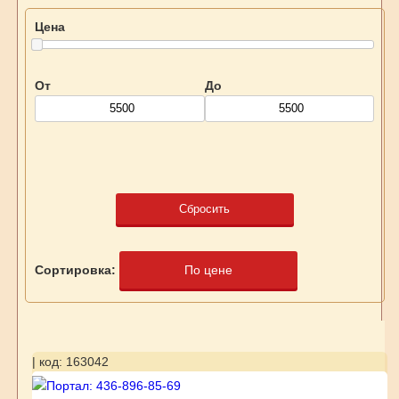
Цена
От
До
Сбросить
Сортировка:
По цене
| код: 163042