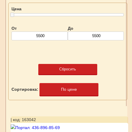
Цена
От
До
Сбросить
Сортировка:
По цене
| код: 163042