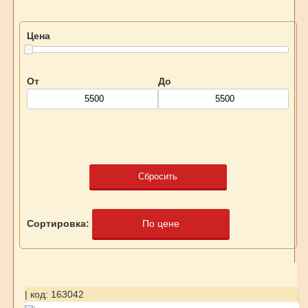
Цена
От
До
Сбросить
Сортировка:
По цене
| код: 163042