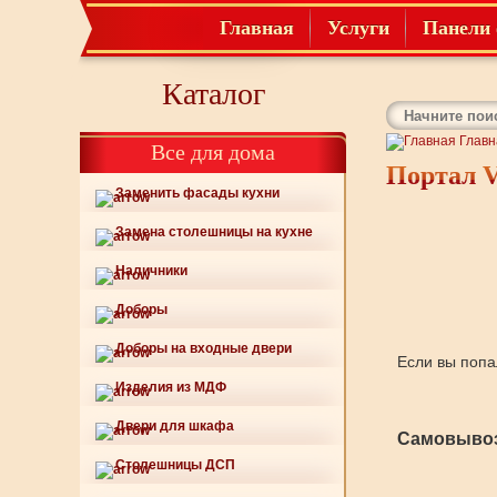
Главная
Услуги
Панели 
Каталог
Главн
Все для дома
Портал V
Заменить фасады кухни
Замена столешницы на кухне
Наличники
Доборы
Доборы на входные двери
Если вы попа
Изделия из МДФ
Двери для шкафа
Самовывоз
Столешницы ДСП