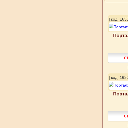
| код: 163
Портал
о
| код: 163
Портал
о