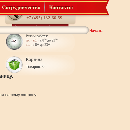
Сотрудничество
Контакты
Телефон:
+7 (495) 132-60-59
Заказать обратный звонок
Начать
Режим работы:
пн. - сб.
- с 8
00
до 23
00
вс.
- с 8
00
до 23
00
Корзина
Товаров: 0
ницу.
щая вашему запросу.