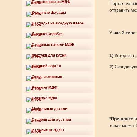
Подоконники из МДФ
Портал Veral
отправить мо
Кухонные фасады
Накладка на входную дверь
У нас 2 типа
Дверная коробка
Стеновые панели МДФ
1)
Которые пр
Фартуки для кухни
Дверной портал
2)
Складируют
Откосы оконные
Рейки из МДФ
Плинтус МДФ
Мебельные детали
*Пришлите нам
Ступени для лестниц
товар может б
Изделия из ЛДСП