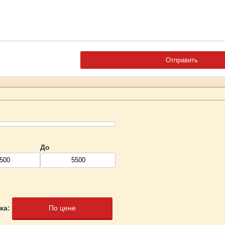
До
ка:
По цене