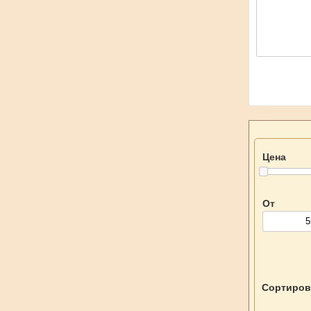
Цена
От
Сортиров