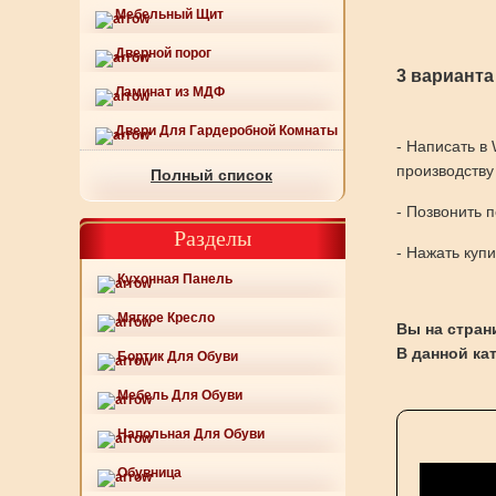
Мебельный Щит
Дверной порог
3 варианта
Ламинат из МДФ
Двери Для Гардеробной Комнаты
- Написать в
производству
Полный список
- Позвонить 
Разделы
- Нажать куп
Кухонная Панель
Мягкое Кресло
Вы на страни
В данной ка
Бортик Для Обуви
Мебель Для Обуви
Напольная Для Обуви
Обувница