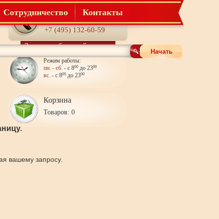
Сотрудничество
Контакты
Телефон:
+7 (495) 132-60-59
Заказать обратный звонок
Начать
Режим работы:
пн. - сб.
- с 8
00
до 23
00
вс.
- с 8
00
до 23
00
Корзина
Товаров: 0
ницу.
щая вашему запросу.