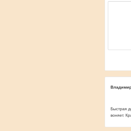
Владими
Быстрая д
воняет. К