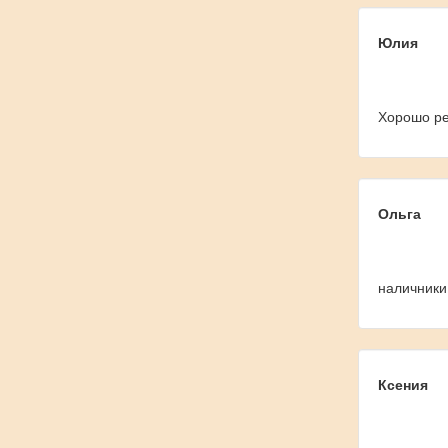
Юлия
Хорошо реж
Ольга
наличники
Ксения