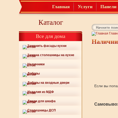
Главная
Услуги
Панели 
Каталог
Главн
Все для дома
Наличник
Заменить фасады кухни
Замена столешницы на кухне
Наличники
Доборы
Доборы на входные двери
Если вы попа
Изделия из МДФ
Двери для шкафа
Самовывоз
Столешницы ДСП