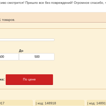
сиво смотрится! Пришло все без повреждений! Огромное спасибо, 
 товаров.
До
ка:
По цене
917
| код: 148918
| код: 14891