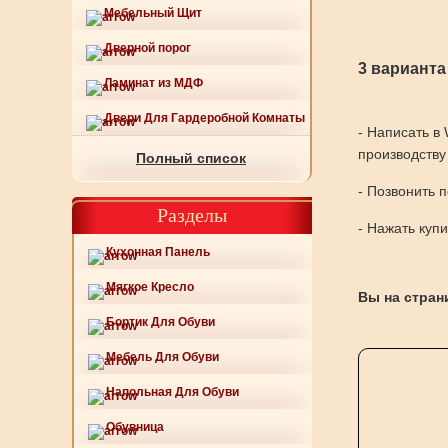
Мебельный Щит
Дверной порог
3 варианта
Ламинат из МДФ
Двери Для Гардеробной Комнаты
- Написать в
производству
Полный список
- Позвонить 
Разделы
- Нажать куп
Кухонная Панель
Мягкое Кресло
Вы на стран
Бортик Для Обуви
Мебель Для Обуви
Напольная Для Обуви
Обувница