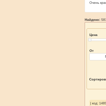
Очень кра
Найдено:
581
Цена
От
Сортиров
| код: 148