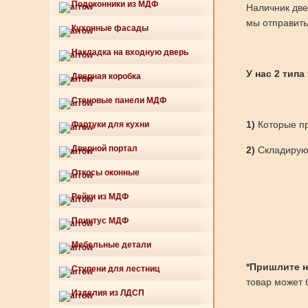
Подоконники из МДФ
Наличник две
мы отправить
Кухонные фасады
Накладка на входную дверь
У нас 2 типа
Дверная коробка
Стеновые панели МДФ
1)
Которые пр
Фартуки для кухни
Дверной портал
2)
Складируют
Откосы оконные
Рейки из МДФ
Плинтус МДФ
Мебельные детали
*Пришлите нам
Ступени для лестниц
товар может б
Изделия из ЛДСП