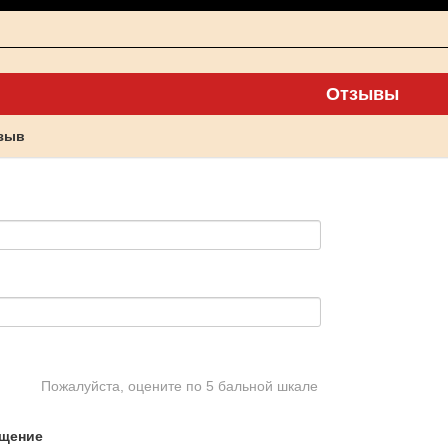
Отзывы
тзыв
Пожалуйста, оцените по 5 бальной шкале
щение