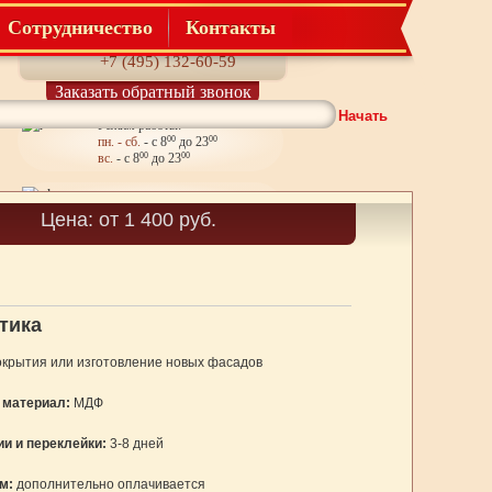
Сотрудничество
Контакты
Телефон:
+7 (495) 132-60-59
Заказать обратный звонок
Начать
Режим работы:
пн. - сб.
- с 8
00
до 23
00
вс.
- с 8
00
до 23
00
Корзина
Цена: от 1 400 руб.
Товаров: 0
тика
крытия или изготовление новых фасадов
 материал:
МДФ
ии и переклейки:
3-8 дней
ом:
дополнительно оплачивается