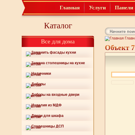
Главная
Услуги
Панели 
Каталог
Главн
Все для дома
Объект 7
Заменить фасады кухни
Замена столешницы на кухне
Наличники
Доборы
Доборы на входные двери
Изделия из МДФ
Двери для шкафа
Столешницы ДСП