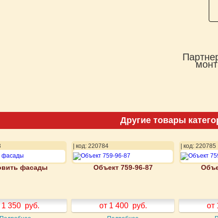
Партнер
монт
Другие товары катего
3
| код: 220784
| код: 220785
овить фасады
Объект 759-96-87
Объе
 1 350
руб.
от 1 400
руб.
от 