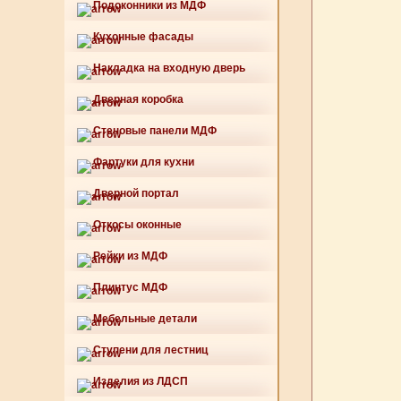
Подоконники из МДФ
Кухонные фасады
Накладка на входную дверь
Дверная коробка
Стеновые панели МДФ
Фартуки для кухни
Дверной портал
Откосы оконные
Рейки из МДФ
Плинтус МДФ
Мебельные детали
Ступени для лестниц
Изделия из ЛДСП