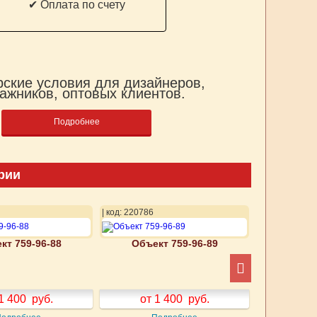
✔ Оплата по счету
ские условия для дизайнеров,
ажников, оптовых клиентов.
Подробнее
рии
| код: 220786
| код: 220787
кт 759-96-88
Объект 759-96-89
Объек
1 400
руб.
от 1 400
руб.
от 