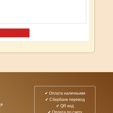
✔ Оплата наличными
✔ Cбербанк перевод
ДФ
✔ QR код
✔ Оплата по счету