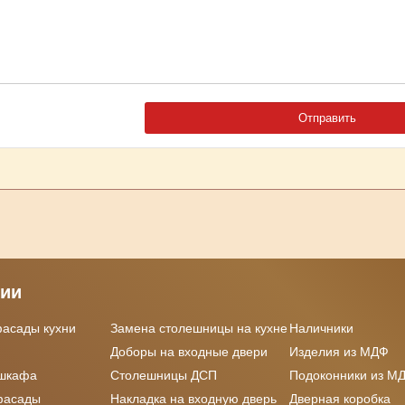
рии
фасады кухни
Замена столешницы на кухне
Наличники
Доборы на входные двери
Изделия из МДФ
 шкафа
Столешницы ДСП
Подоконники из М
фасады
Накладка на входную дверь
Дверная коробка