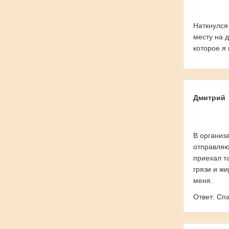
Наткнулся
месту на 
которое я
Дмитрий
В организ
отправляю
приехал т
грязи и ж
меня.
Ответ: Сп