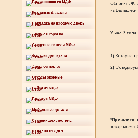
Подоконники из МДФ
Обновить Фас
из Балашихи,
Кухонные фасады
Накладка на входную дверь
У нас 2 типа
Дверная коробка
Стеновые панели МДФ
1)
Которые пр
Фартуки для кухни
Дверной портал
2)
Складируют
Откосы оконные
Рейки из МДФ
Плинтус МДФ
Мебельные детали
*Пришлите нам
Ступени для лестниц
товар может б
Изделия из ЛДСП