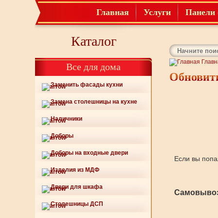
Главная
Услуги
Панели 
Каталог
Главн
Все для дома
Обновит
Заменить фасады кухни
Замена столешницы на кухне
Наличники
Доборы
Доборы на входные двери
Если вы попа
Изделия из МДФ
Двери для шкафа
Самовывоз
Столешницы ДСП