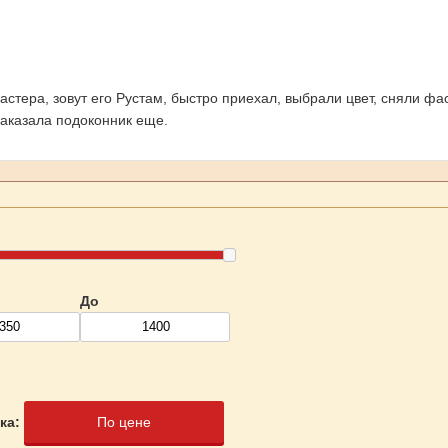
астера, зовут его Рустам, быстро приехал, выбрали цвет, сняли 
Заказала подоконник еще.
До
ка:
По цене