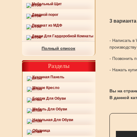
Мебельный Щит
Дверной порог
3 варианта
Ламинат из МДФ
Двери Для Гардеробной Комнаты
- Написать в
производству
Полный список
- Позвонить 
Разделы
- Нажать куп
Кухонная Панель
Мягкое Кресло
Вы на страни
В данной ка
Бортик Для Обуви
Мебель Для Обуви
Напольная Для Обуви
Обувница