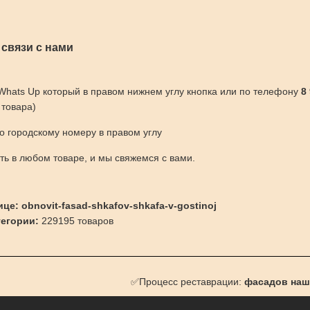
 связи с нами
 Whats Up который в правом нижнем углу кнопка или по телефону
8
 товара)
по городскому номеру в правом углу
ить в любом товаре, и мы свяжемся с вами.
це: obnovit-fasad-shkafov-shkafa-v-gostinoj
тегории:
229195 товаров
✅Процесс реставрации:
фасадов наш