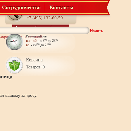
Сотрудничество
Контакты
Телефон:
+7 (495) 132-60-59
Заказать обратный звонок
Начать
Режим работы:
кафов Шкафа В Гостиной
пн. - сб.
- с 8
00
до 23
00
вс.
- с 8
00
до 23
00
Корзина
Товаров: 0
ницу.
щая вашему запросу.