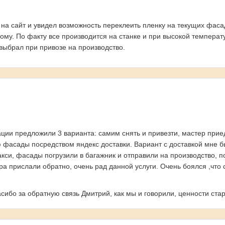
 на сайт и увидел возможность переклеить пленку на текущих фас
дому. По факту все производится на станке и при высокой температ
 выбрал при привозе на производство.
ации предложили 3 варианта: самим снять и привезти, мастер при
 фасады посредством яндекс доставки. Вариант с доставкой мне бы
акси, фасады погрузили в багажник и отправили на производство, п
ира прислали обратно, очень рад данной услуги. Очень боялся ,что
асибо за обратную связь Дмитрий, как мы и говорили, ценности ст