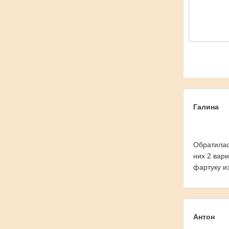
Галина
Обратилас
них 2 вар
фартуку и
Антон