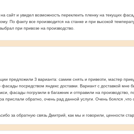
 на сайт и увидел возможность переклеить пленку на текущих фас
дому. По факту все производится на станке и при высокой температ
 выбрал при привозе на производство.
ации предложили 3 варианта: самим снять и привезти, мастер при
 фасады посредством яндекс доставки. Вариант с доставкой мне бы
акси, фасады погрузили в багажник и отправили на производство, п
ира прислали обратно, очень рад данной услуги. Очень боялся ,что
асибо за обратную связь Дмитрий, как мы и говорили, ценности ст