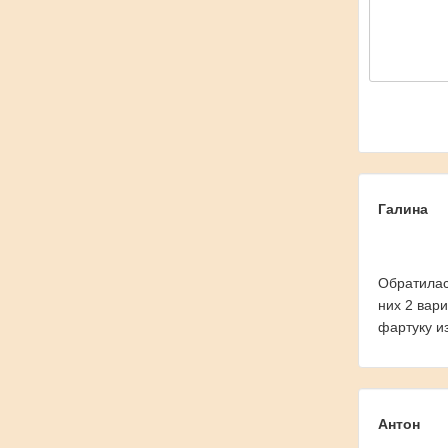
Галина
Обратилас
них 2 вар
фартуку и
Антон