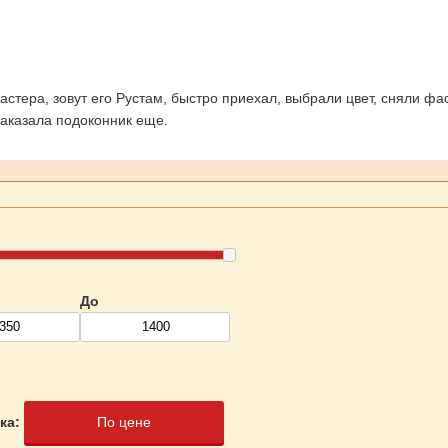
астера, зовут его Рустам, быстро приехал, выбрали цвет, сняли 
Заказала подоконник еще.
До
ка:
По цене