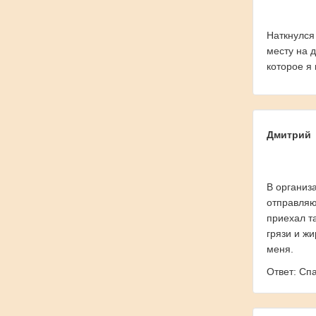
Наткнулся
месту на 
которое я
Дмитрий
В организ
отправляю
приехал т
грязи и ж
меня.
Ответ: Сп