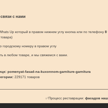
 связи с нами
 Whats Up который в правом нижнем углу кнопка или по телефону
8
 товара)
по городскому номеру в правом углу
ить в любом товаре, и мы свяжемся с вами.
ице: pomenyat-fasad-na-kuxonnom-garniture-garnitura
тегории:
229171 товаров
✅Процесс реставрации:
фасадов наш