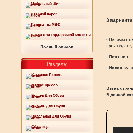
Мебельный Щит
Дверной порог
3 варианта
Ламинат из МДФ
Двери Для Гардеробной Комнаты
- Написать в
производству
Полный список
- Позвонить 
Разделы
- Нажать куп
Кухонная Панель
Мягкое Кресло
Вы на стран
В данной ка
Бортик Для Обуви
Мебель Для Обуви
Напольная Для Обуви
Обувница