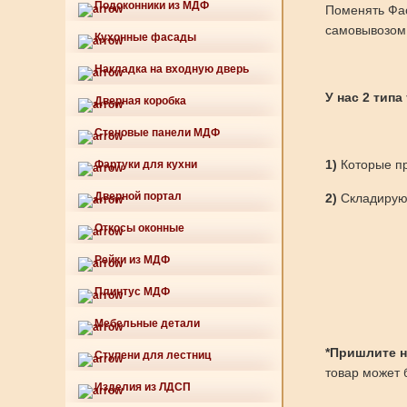
Подоконники из МДФ
Поменять Фас
самовывозом 
Кухонные фасады
Накладка на входную дверь
У нас 2 типа
Дверная коробка
Стеновые панели МДФ
1)
Которые пр
Фартуки для кухни
Дверной портал
2)
Складируют
Откосы оконные
Рейки из МДФ
Плинтус МДФ
Мебельные детали
*Пришлите нам
Ступени для лестниц
товар может б
Изделия из ЛДСП