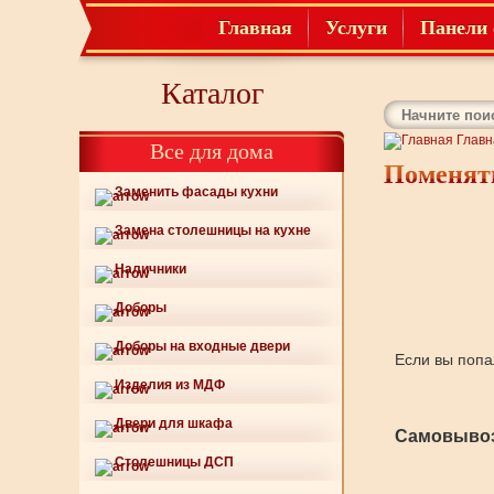
Главная
Услуги
Панели 
Каталог
Главн
Все для дома
Поменять
Заменить фасады кухни
Замена столешницы на кухне
Наличники
Доборы
Доборы на входные двери
Если вы попа
Изделия из МДФ
Двери для шкафа
Самовывоз
Столешницы ДСП