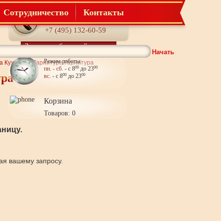
Сотрудничество
Контакты
Телефон:
+7 (495) 132-60-59
Заказать обратный звонок
Начать
Режим работы:
а Кухонном Гарнитуре Гарнитура
пн. - сб.
- с 8
00
до 23
00
ура
вс.
- с 8
00
до 23
00
Корзина
Товаров: 0
ницу.
щая вашему запросу.