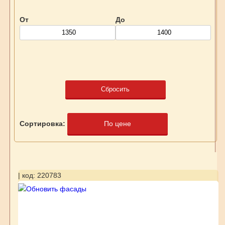
От
До
Сбросить
Сортировка:
По цене
| код: 220783